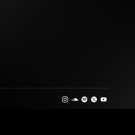
合がございます。その際のチケットの払い戻しはで
やメインホールへの入場制限を行う場合がございま
の通じるスマートフォンかタブレットをご用意の
メールのリンクまたはチケットを購入された
面をスタッフにお見せください。
なります。