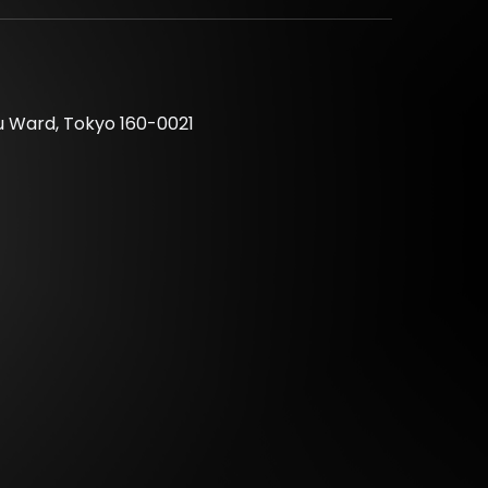
J SET) / PSYQUI / TeddyLoid / 罪十罰 from 少女
u Ward, Tokyo 160-0021
mezz / Sigma-T / SPRAYBOX (DJ SET) / 雨宮みや
/ N_dog / PAPPY LOVE
 玲音 / 6Tan/Sixstylez