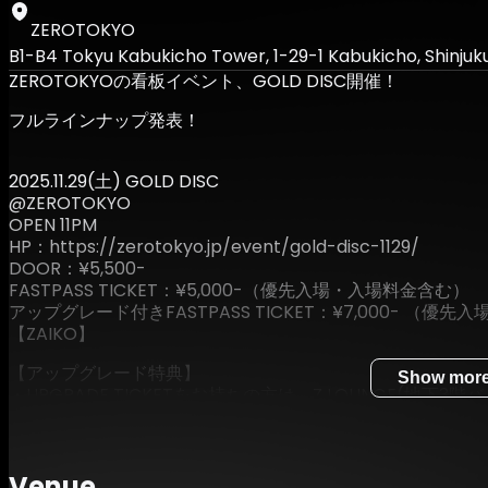
ZEROTOKYO
B1-B4 Tokyu Kabukicho Tower, 1-29-1 Kabukicho, Shinjuk
ZEROTOKYOの看板イベント、GOLD DISC開催！
フルラインナップ発表！
2025.11.29(土) GOLD DISC
@ZEROTOKYO
OPEN 11PM
HP：https://zerotokyo.jp/event/gold-disc-1129/
DOOR：¥5,500-
FASTPASS TICKET：¥5,000-（優先入場・入場料金含む）
アップグレード付きFASTPASS TICKET：¥7,000- （優
【ZAIKO】
【アップグレード特典】
Show mor
・UPGRADE TICKETをお持ちの方は、Z LOUNGE(地下
・特典で限定ステッカーをエントランスにてプレゼント
・Z LOUNGEはフリーシートあり
【Z HALL】
Venue