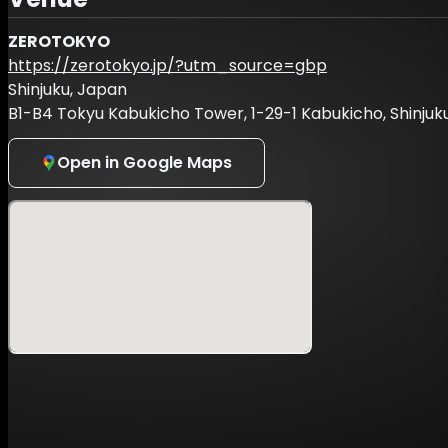
DJ HOSHIMIYA TOTO / gaburyu / kegøn / PAS TASTA (D
革命計画
ZEROTOKYO
VJ：chlumi / tsuchifumazu
https://zerotokyo.jp/?utm_source=gbp
Lighting：huez
Shinjuku, Japan
(A to Z)
B1-B4 Tokyu Kabukicho Tower, 1-29-1 Kabukicho, Shinjuk
【RING】
Akusa / BBY NABE / Eye (LIVE SET) / KOTONOHOUSE / 
Open in Google Maps
び / 土偶センパイ / 嚩ᴴᴬᴷᵁ / はっぱ / 前澤
VJ：Aya-num / yaT0o0
(A to Z)
【R BAR】
DJ Heero Yuy / hara / Hylen / KAJI (DJ SET) / KO1ONE 
(A to Z)
【BOX】
nyankobrq / Negitoro / PHATMAN / あぽろ / 神と和解せよ /
(A to Z)