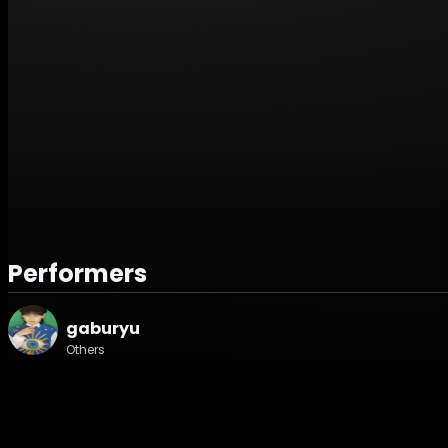
《イベントに関して》
■20歳未満の方はご入場できません
■写真付き身分証明書をお持ちください
■公演内容、開場・開演時間、出演者等は急遽変更になる場
きかねますのであらかじめご了承くださいませ。
■混雑状況によっては、お客様の安全確保のため、入店制限
す。お早めにお越しください。
Performers
《来場チケットに関して》
gaburyu
■来場チケットは電子チケットとなります。インターネット
上、チケット購入後にご登録のメールアドレスにお送りする
Others
ZAIKOアカウントから電子チケットにアクセスし、入場画
PAS TASTA
■チケットはZAIKOにて販売いたします。
Pop
■チケットの購入にはZAIKOのアカウントへの登録が必要と