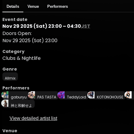
Details
Venue
Performers
Event date
Nov 29 2025 (Sat) 23:00 – 04:30
JST
Doors Open:
Nov 29 2025 (Sat) 23:00
Category
Clubs & Nightlife
Genre
Allmix
Performers
gaburyu
PAS TASTA
TeddyLoid
KOTONOHOUSE
神と和解せよ
View detailed artist list
Venue