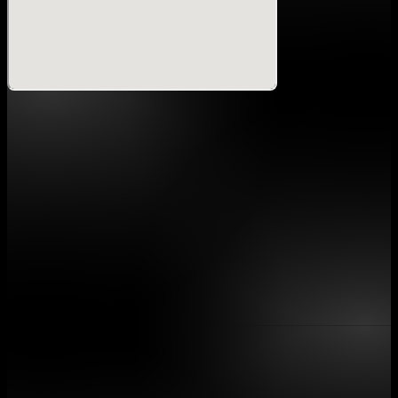
同日、23:00よりZEROTOKYO にて『Mall Nights
- Mall Tape 3 Listening Party - official After Party』の開
催が決定。
国境やジャンルの垣根を超え、同世代のアイコンとして世界
に注目されるアーティスト・Tohji & gummyboy率いる
Mall Boyz。
待望の3rdアルバム『Mall Tape 3』は、彼らが築き上げて
きたカルチャーが、煌びやかでエモーショナルなサウンドへ
と昇華させ全曲を通して駆け抜けるような疾走感と、一抹の
切なさが同居する、まさに彼らの「集大成」と呼ぶにふさわ
しい作品となっている。
また、2026年をもって活動引退を表明しているTohjiにとっ
て、本作はMall Boyzとしての集大成となる極めて重要な作
品といえるだろう。
一瞬たりとも見逃せない、この伝説的な一夜をその目に焼き
付けろ。
【Z HALL】
LIVE：Mall Boyz / kZm / AOTO
DJ：Will Be Saiga / Yurushite Nyan / XUNA / ZENDO /