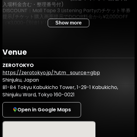
入場料金含む・整理番号付)
DISCOUNT：Mall Tape 3 Listening Partyのチケット半券
提示/チケット購入画面提示でDOOR料金から¥2,000OFF
（¥3,000-(別途1ドリンク)）
Show more
【ZAIKO】https://zerotokyo.zaiko.io/e/mall-nights-
0522
※入場順：FASTPASS TICKET→DOOR・DISCOUNT
Venue
※整列開始時間：21:30
ZEROTOKYO
【イベントに関して】
https://zerotokyo.jp/?utm_source=gbp
・20歳未満の方はご入場できません
Shinjuku, Japan
・FASTPASS TICKETが完売した際、DOOR・DISCOUNTの
お客様はご入場ができない場合がございますので予めご了承
B1-B4 Tokyu Kabukicho Tower, 1-29-1 Kabukicho,
ください
Shinjuku Ward, Tokyo 160-0021
・FASTPASS TICKETご購入後の払い戻しや、FASTPASS
TICKETご購後にDISCOUNTでご入場される場合、
Open in Google Maps
FASTPASS TICKETとの差額分のご返金は不可となりますの
で予めご了承ください
2026年5月22日にZepp Shinjukuにて開催される『Mall
Tape 3 Listening Party』。