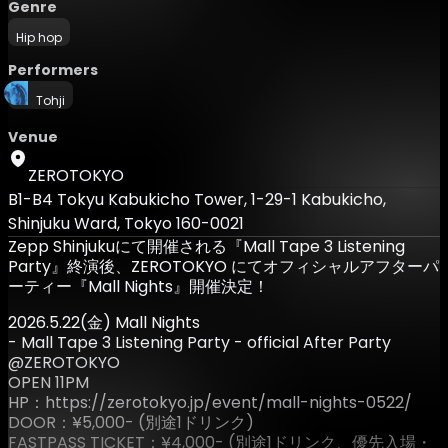
Genre
Hip hop
Performers
Tohji
Venue
ZEROTOKYO
B1-B4 Tokyu Kabukicho Tower, 1-29-1 Kabukicho,
Shinjuku Ward, Tokyo 160-0021
Zepp Shinjukuにて開催される『Mall Tape 3 Listening
Party』終演後、ZEROTOKYO にてオフィシャルアフターパ
ーティー『Mall Nights』開催決定！
2026.5.22(金) Mall Nights
- Mall Tape 3 Listening Party - official After Party
@ZEROTOKYO
OPEN 11PM
HP：https://zerotokyo.jp/event/mall-nights-0522/
DOOR：¥5,000- (別途1ドリンク)
FASTPASS TICKET：¥4,000- (別途1ドリンク、優先入場・