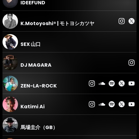
【Z HALL】〈HOUSE〉
IDEEFUND
-EMMA HOUSE ALIVE-DJ EMMA 40TH ANNIVERSARY-
DJ：DJ EMMA
SPECIAL LIVE：ULTRA NATE
K.Motoyoshi®︎ | モトヨシカツヤ
LIGHTING：AIBA
VJ：REZ
【ENTER】
SEX 山口
DJ：IDEEFUND / K.Motoyoshi® | モトヨシカツヤ / Marin /
MOYO / SEX山口 / 米原康正 (AtoZ)
DJ MAGARA
【RING】〈HOUSE / HIP HOP / REGGAE / R&B〉
DJ：TOHRU TAKAHASHI / TOSHIYUKI GOTO / EZ /
MAGARA / ZEN-LA-ROCK / KATIMI AI
ZEN-LA-ROCK
【R BAR】〈ALL GENRE〉
DJ：馬場圭介 / 小林節正&安部英知 / SKATE THING / dory
and tajjie / 源馬大輔
Katimi Ai
【BOX】〈HOUSE〉
-UP BEAT!SOUNDWORKS PRESENTS UP BEAT!EXTRA-
DJ：TOMOYA(R-LOUNGE) / YUMMY / KENTARO
馬場圭介（GB）
TAKIZAWA / JUN OIKAWA / YAMARIKI / Chika Luna