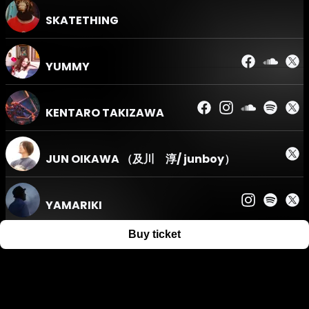
SKATETHING
《イベントに関して》
YUMMY
■20歳未満の方はご入場できません
■写真付き身分証明書をお持ちください
KENTARO TAKIZAWA
■公演内容、開場・開演時間、出演者等は急遽変更になる場
合がございます。その際のチケットの払い戻しはできかねま
JUN OIKAWA （及川 淳/ junboy）
すのであらかじめご了承くださいませ。
■混雑状況によっては、お客様の安全確保のため、入店制限
やメインホールへの入場制限を行う場合がございます。お早
YAMARIKI
めにお越しください。
Buy ticket
Support
Terms
Privacy policy
Legal notice
Ticket resale notice
《来場チケットに関して》
©
Zaiko
K.K.
•
All Rights Reserved
■来場チケットは電子チケットとなります。インターネット