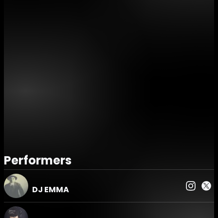
でも伝説のプレイとなったのは間違いない。
スペシャルゲストにレジェンドディーヴァ、ULTRA NATEの
出演が決定。
FREEなどのハウスクラシックを引っ提げ8年ぶりに来日!!
あの歌声が歌舞伎町に響き渡る!!
クラブミュージックの枠に収まらない活躍し続ける生き様は
カルチャーそのものである。
“KING OF HOUSE”
DJ EMMAの伝説はまだまだ進化を続ける。
各フロアにはDJ EMMAに所縁のあるDJやアーティスト、業
界人ら東京のナイトシーンを彩ってきた面子が集結。
クラブカルチャーの歴史に残る一夜になることは間違いな
い。
Performers
※DJ EMMA40周年記念オリジナルTシャツを当日販売!!
Produce by
DJ EMMA
ageHa productions
UP BEAT Soundworks