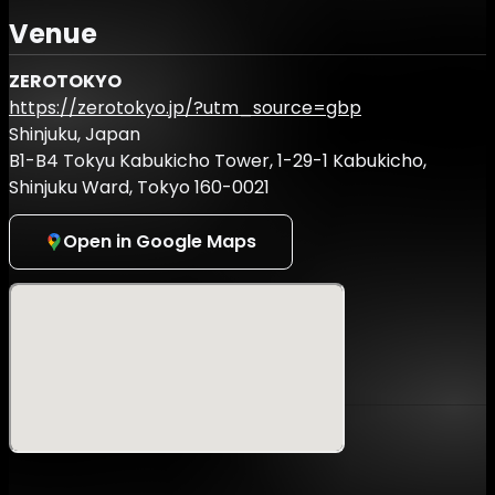
2025年11月21日までに25歳以下の方が対象です。
Venue
チケット受付時に生年月日が確認できる写真付き身分証をご
提示いただきます。ご本人様と年齢の確認が取れない場合は
ZEROTOKYO
一般発売価格との差額をお支払いいただきます。
https://zerotokyo.jp/?utm_source=gbp
※混雑時に入店規制や、メインホールへの入場規制を行う場
Shinjuku, Japan
合がございます。
B1-B4 Tokyu Kabukicho Tower, 1-29-1 Kabukicho,
FASTPASS TICKETをお持ちの方も入店規制があった場合
Shinjuku Ward, Tokyo 160-0021
に、入店ができない場合がございますので、お早めにご来場
ください。
Open in Google Maps
キャリア40周年という大きな節目を迎えたDJ EMMAの
40TH ANNIVERSARY TOURがZEROTOKYOにてファイナル
を迎える。
日本のクラブカルチャー黎明期から現在に至るまで、シーン
のトップに君臨してきたその姿はまさに“KING OF
HOUSE”。
1980年代より活動を始め日本にHOUSEミュージックという
ジャンルを確立させ、シーンの中心に常に立ち続けてきた。
GOLDやYELLOWといった伝説のクラブでのレジデントも歴
任し、2022年のageHaのグランドファイナルでは、9.5時間
におよぶ伝説のロングセットを披露。DJ EMMAの歴史の中