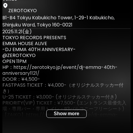
ZEROTOKYO
B1-B4 Tokyu Kabukicho Tower, 1-29-1 Kabukicho,
Shinjuku Ward, Tokyo 160-0021
2025.11.21(金)
TOKYO RECORDS PRESENTS
EMMA HOUSE ALIVE
-DJ EMMA 40TH ANNIVERSARY-
@ZEROTOKYO
OPEN 11PM
HP：https://zerotokyo.jp/event/dj-emma-40th-
anniversary1121/
DOOR：¥4,500-
FASTPASS TICKET：¥4,000-（オリジナルステッカー付
き）
U-25 TICKET：¥3,000- (オリジナルステッカー付き)
PRIORITY(VIP) TICKET：¥7,500- (エントランス最優先入
場・専用バー・専用トイレ・B3バルコニーフリーシート)
Show more
【ZAIKO】
https://zerotokyo.zaiko.io/e/dj-emma-
40th-anniversary-1121
※U-25 TICKET